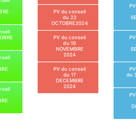
nseil
6
PV
BRE
PV du conseil
5
du 22
S
OCTOBRE2024
nseil
TOBRE
PV du conseil
PV
5
du 19
NOVEMBRE
S
2024
nseil
5
BRE
PV du conseil
PV
5
du 17
du 
DECEMBRE
2024
nseil
8
PV
BRE
5
D