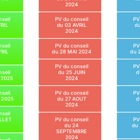
5
2024
nseil
PV du conseil
PV
VRIL
du 03 AVRIL
d
5
2024
nseil
PV du conseil
PV
VRIL
du 28 MAI 2024
du 
5
PV du conseil
PV
nseil
du 25 JUIN
d
 2025
2024
nseil
PV du conseil
PV
N 2025
du 27 AOUT
d
2024
nseil
ILLET
PV du conseil
PV
5
du 24
du
SEPTEMBRE
2024