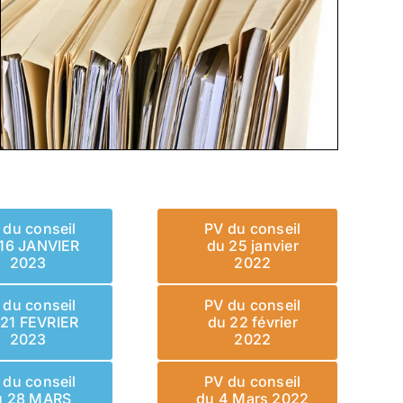
 du conseil
PV du conseil
 16 JANVIER
du 25 janvier
2023
2022
 du conseil
PV du conseil
 21 FEVRIER
du 22 février
2023
2022
 du conseil
PV du conseil
u 28 MARS
du 4 Mars 2022