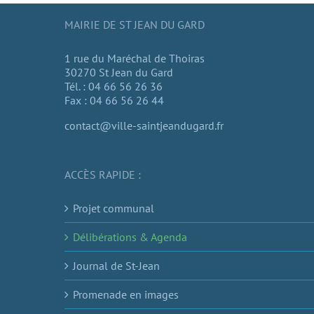
MAIRIE DE ST JEAN DU GARD
1 rue du Maréchal de Thoiras
30270 St Jean du Gard
Tél. : 04 66 56 26 36
Fax : 04 66 56 26 44
contact@ville-saintjeandugard.fr
ACCÈS RAPIDE :
Projet communal
Délibérations & Agenda
Journal de St-Jean
Promenade en images