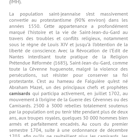
(IMH).
La population saint-jeannaise s’est massivement
convertie au protestantisme (90% environ) dans les
années 1550. Cette appartenance a profondément
marqué l’histoire et la vie de Saint-Jean-du-Gard au
travers des troubles et conflits religieux, notamment
sous le règne de Louis XIV et jusqu’à l’obtention de la
liberté de conscience. Avec la Révocation de l’Edit de
Nantes interdisant toute pratique de la Religion
Prétendue Réformée (1685), Saint-Jean-du-Gard, comme
toute la Cévenne huguenote, malgré la violence des
persécutions, sut résister pour conserver sa foi
protestante. C’est au hameau de Falguière qu’est né
Abraham Mazel, un des principaux chefs et prophètes
camisards
qui participa activement, en juillet 1702, au
mouvement à l’origine de la Guerre des Cévennes ou des
Camisards. 2500 à 3000 rebelles totalement soutenus
par la population ont pu tenir tête pendant plus de deux
ans, aux troupes royales, quelques 30 000 hommes bien
armés et parfaitement encadrés. Au cours du premier
semestre 1704, suite à une ordonnance de décembre
1703, afin qu’ils ne ravitaillent plus les camisards, les