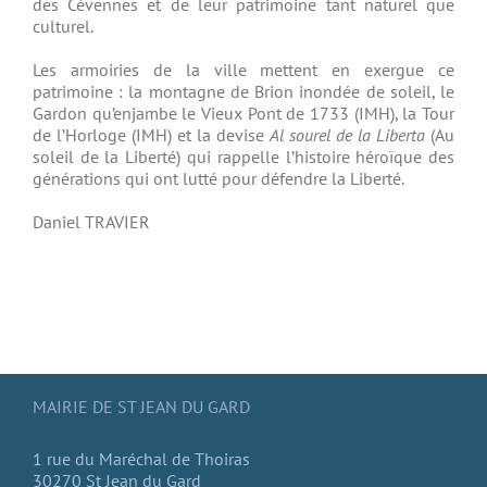
des Cévennes et de leur patrimoine tant naturel que
culturel.
Les armoiries de la ville mettent en exergue ce
patrimoine : la montagne de Brion inondée de soleil, le
Gardon qu’enjambe le Vieux Pont de 1733 (IMH), la Tour
de l’Horloge (IMH) et la devise
Al sourel de la Liberta
(Au
soleil de la Liberté) qui rappelle l’histoire héroïque des
générations qui ont lutté pour défendre la Liberté.
Daniel TRAVIER
MAIRIE DE ST JEAN DU GARD
1 rue du Maréchal de Thoiras
30270 St Jean du Gard