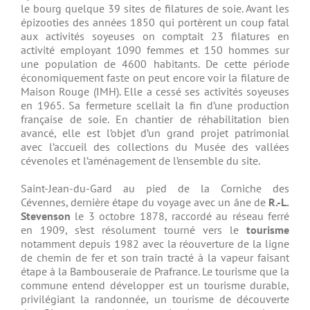
le bourg quelque 39 sites de filatures de soie. Avant les
épizooties des années 1850 qui portèrent un coup fatal
aux activités soyeuses on comptait 23 filatures en
activité employant 1090 femmes et 150 hommes sur
une population de 4600 habitants. De cette période
économiquement faste on peut encore voir la filature de
Maison Rouge (IMH). Elle a cessé ses activités soyeuses
en 1965. Sa fermeture scellait la fin d’une production
française de soie. En chantier de réhabilitation bien
avancé, elle est l’objet d’un grand projet patrimonial
avec l’accueil des collections du Musée des vallées
cévenoles et l’aménagement de l’ensemble du site.
Saint-Jean-du-Gard au pied de la Corniche des
Cévennes, dernière étape du voyage avec un âne de
R.-L.
Stevenson
le 3 octobre 1878, raccordé au réseau ferré
en 1909, s’est résolument tourné vers le
tourisme
notamment depuis 1982 avec la réouverture de la ligne
de chemin de fer et son train tracté à la vapeur faisant
étape à la Bambouseraie de Prafrance. Le tourisme que la
commune entend développer est un tourisme durable,
privilégiant la randonnée, un tourisme de découverte