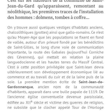
C’est sur les hauteurs de la commune de Saint-
Jean-du-Gard qu’apparaissent, remontant au
néolithique, les premières traces de l’installation
des hommes : dolmens, tombes à coffre…
On y trouve aussi quelques vestiges d’habitats anciens,
chalcolithiques (grottes) ainsi que gallo-romains. Ce n’est
qu’au Moyen-Age que les populations se fixent en fond
de vallée, autour d’un prieuré fondé par les bénédictins
de Saint-Gilles, le long d’une voie de communication
importante, la route des Gabales (aujourd’hui Corniche
des Cévennes), qui mettait en relation la plaine
languedocienne et les hautes terres du Massif Central.
C’est à cette position privilégiée que Saint-Jean devra
ultérieurement son développement économique lié au
commerce et au travail du cuir et de la laine puis de la
soie. La première mention écrite de
Saint-Jean-de-
Gardonnenque
, ancien nom de la communauté
d’habitants, apparait dans une bulle papale de 1119. De
l’ancienne église conventuelle devenue paroissiale,
e
édifiée au XII
siècle et victime des guerres de religion,
ne subsiste que le clocher appelé Tour de l’Horloge