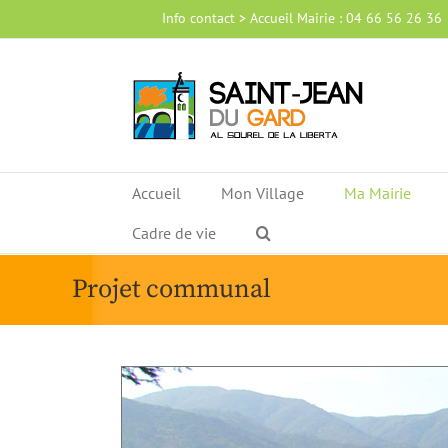
Passer
Info contact > Accueil Mairie : 04 66 56 26 36
au
contenu
Accueil
Mon Village
Ma Mairie
Cadre de vie
Projet communal