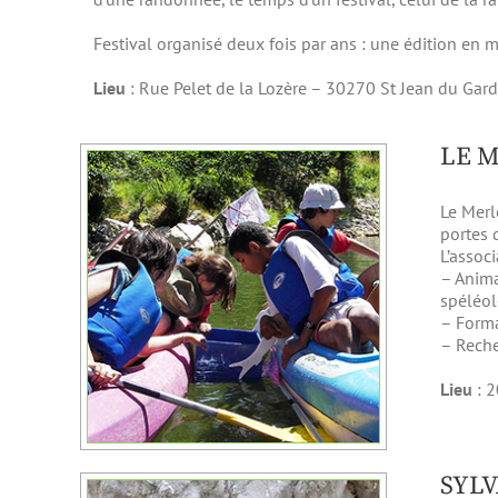
Festival organisé deux fois par ans : une édition en 
Lieu
: Rue Pelet de la Lozère – 30270 St Jean du Gard 
LE 
Le Merl
portes d
L’assoc
– Anima
spéléol
– Forma
– Reche
Lieu
: 2
SYL