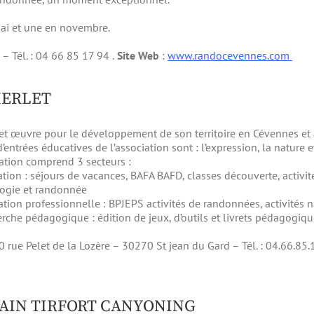
mai et une en novembre.
– Tél. : 04 66 85 17 94 .
Site Web
:
www.randocevennes.com
MERLET
et œuvre pour le développement de son territoire en Cévennes et a
’entrées éducatives de l’association sont : l’expression, la nature e
iation comprend 3 secteurs :
tion : séjours de vacances, BAFA BAFD, classes découverte, activit
ogie et randonnée
tion professionnelle : BPJEPS activités de randonnées, activités n
rche pédagogique : édition de jeux, d’outils et livrets pédagogiqu
0 rue Pelet de la Lozère – 30270 St jean du Gard – Tél. : 04.66.85.
VAIN TIRFORT CANYONING