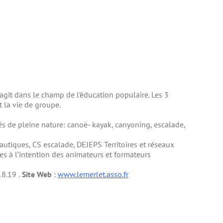
git dans le champ de l’éducation populaire. Les 3
t la vie de groupe.
és de pleine nature: canoë- kayak, canyoning, escalade,
autiques, CS escalade, DEJEPS Territoires et réseaux
es à l’intention des animateurs et formateurs
18.19 .
Site Web
:
www.lemerlet.asso.fr