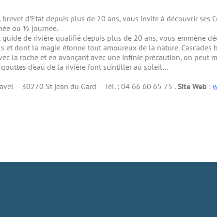
, brevet d’Etat depuis plus de 20 ans, vous invite à découvrir ses
née ou ½ journée.
, guide de rivière qualifié depuis plus de 20 ans, vous emmène dé
s et dont la magie étonne tout amoureux de la nature. Cascades b
vec la roche et en avançant avec une infinie précaution, on peut m
gouttes d’eau de la rivière font scintiller au soleil…
avel – 30270 St jean du Gard – Tél. : 04 66 60 65 75 .
Site Web
:
w