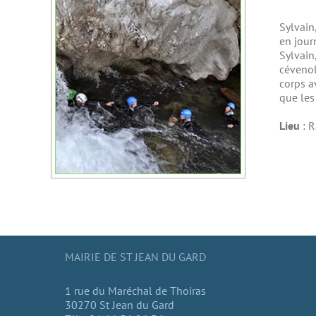
Sylvain
en jour
Sylvain
cévenol
corps a
que les 
Lieu
: R
MAIRIE DE ST JEAN DU GARD
1 rue du Maréchal de Thoiras
30270 St Jean du Gard