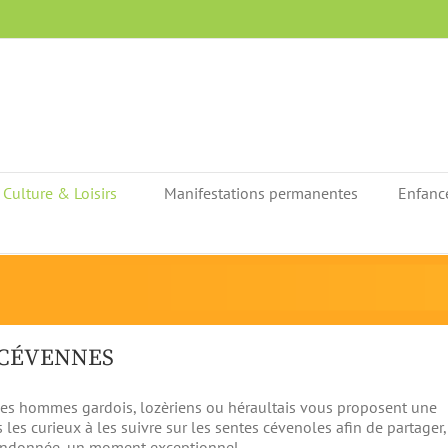
Culture & Loisirs
Manifestations permanentes
Enfanc
 CÉVENNES
des hommes gardois, lozèriens ou héraultais vous proposent une
 les curieux à les suivre sur les sentes cévenoles afin de partager
 randonnée, un moment exceptionnel.