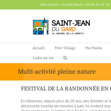
Passer
Info contact > Accueil Mairie : 04 66 56 26 36
au
contenu
Accueil
Mon Village
Ma Mairie
Cadre de vie
Multi-activité pleine nature
FESTIVAL DE LA RANDONNÉE EN
En Cévennes, depuis plus de 20 ans, des femmes et 
découverte insolite de mondes à part. Ils invitent tous
d’une randonnée, le temps d’un festival, celui de la