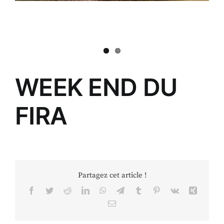
WEEK END DU
FIRA
Partagez cet article !
Facebook
Twitter
Reddit
LinkedIn
WhatsApp
Telegram
Tumblr
Pinterest
Vk
Xing
Email