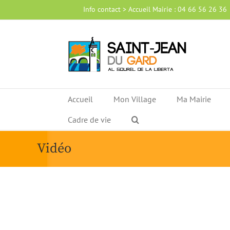
Passer
Info contact > Accueil Mairie : 04 66 56 26 36
au
contenu
Accueil
Mon Village
Ma Mairie
Cadre de vie
Vidéo