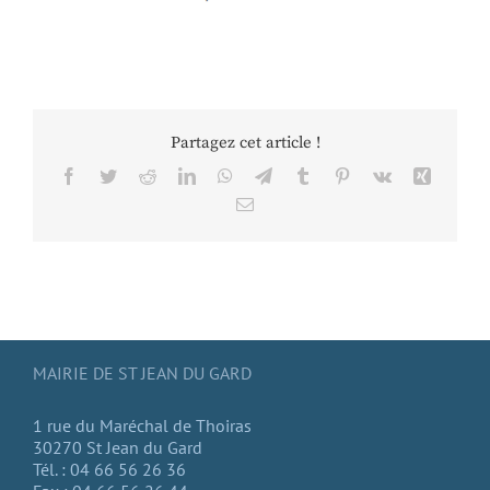
Partagez cet article !
Facebook
Twitter
Reddit
LinkedIn
WhatsApp
Telegram
Tumblr
Pinterest
Vk
Xing
Email
MAIRIE DE ST JEAN DU GARD
1 rue du Maréchal de Thoiras
30270 St Jean du Gard
Tél. : 04 66 56 26 36