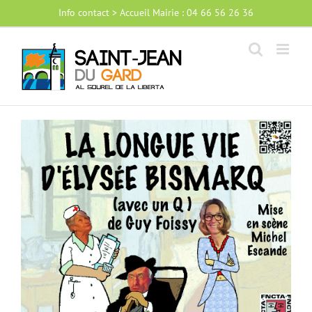
Passer
Info contact > Accueil Mairie : 04 66 56 26 36
au
contenu
Voir
l'image
agrandie