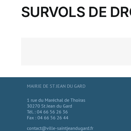
SURVOLS DE D
MAIRIE DE ST JEAN DU GARD
1 rue du Maréchal de Thoiras
30270 St Jean du Gard
Tél. : 04 66 56 26 36
Fax : 04 66 56 26 44
contact@ville-saintjeandugard.fr