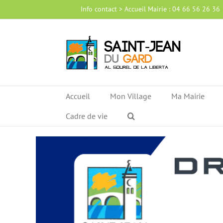
Passer
Info contact > Accueil Mairie : 04 66 56 26 36
au
contenu
Accueil
Mon Village
Ma Mairie
Cadre de vie
Voir
l'image
agrandie