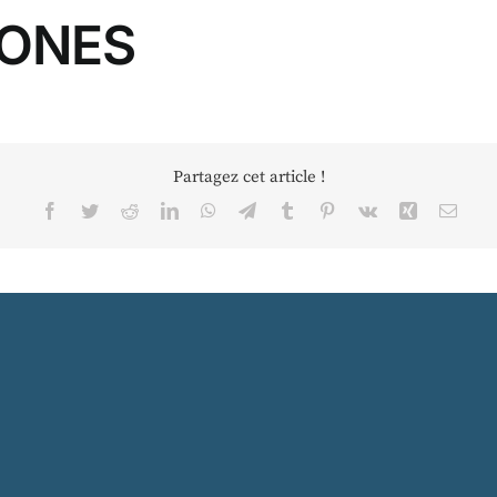
RONES
Partagez cet article !
Facebook
Twitter
Reddit
LinkedIn
WhatsApp
Telegram
Tumblr
Pinterest
Vk
Xing
Email