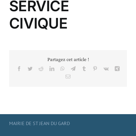
SERVICE
CIVIQUE
Partagez cet article !
Facebook
Twitter
Reddit
LinkedIn
WhatsApp
Telegram
Tumblr
Pinterest
Vk
Xing
Email
MAIRIE DE ST JEAN DU GARD