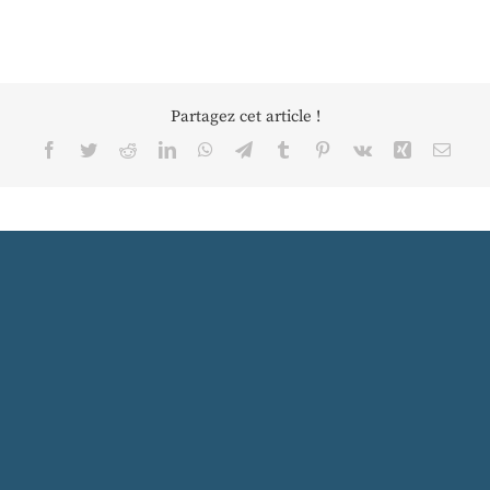
Partagez cet article !
Facebook
Twitter
Reddit
LinkedIn
WhatsApp
Telegram
Tumblr
Pinterest
Vk
Xing
Email