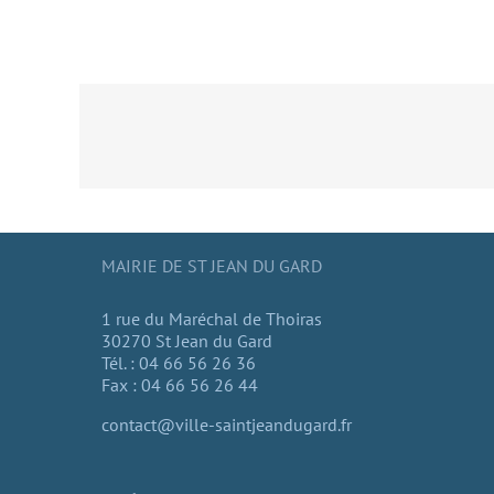
MAIRIE DE ST JEAN DU GARD
1 rue du Maréchal de Thoiras
30270 St Jean du Gard
Tél. : 04 66 56 26 36
Fax : 04 66 56 26 44
contact@ville-saintjeandugard.fr