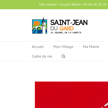
Passer
Info contact > Accueil Mairie : 04 66 56 26 36
au
contenu
Accueil
Mon Village
Ma Mairie
Cadre de vie
Voir
l'image
agrandie