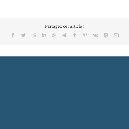
Partagez cet article !
Facebook
Twitter
Reddit
LinkedIn
WhatsApp
Telegram
Tumblr
Pinterest
Vk
Xing
Email