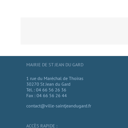
MAIRIE DE ST JEAN DU GARD
1 rue du Maréchal de Thoiras
30270 St Jean du Gard
Tél. : 04 66 56 26 36
Fax : 04 66 56 26 44
contact@ville-saintjeandugard.fr
ACCÈS RAPIDE :