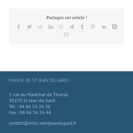
Partagez cet article !
Facebook
Twitter
Reddit
LinkedIn
WhatsApp
Telegram
Tumblr
Pinterest
Vk
Xing
Email
MAIRIE DE ST JEAN DU GARD
1 rue du Maréchal de Thoiras
30270 St Jean du Gard
Tél. : 04 66 56 26 36
Fax : 04 66 56 26 44
contact@ville-saintjeandugard.fr