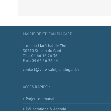
MAIRIE DE ST JEAN DU GARD
1 rue du Maréchal de Thoiras
30270 St Jean du Gard
Tél. : 04 66 56 26 36
Fax : 04 66 56 26 44
contact@ville-saintjeandugard.fr
ACCÈS RAPIDE :
Projet communal
Délibérations & Agenda