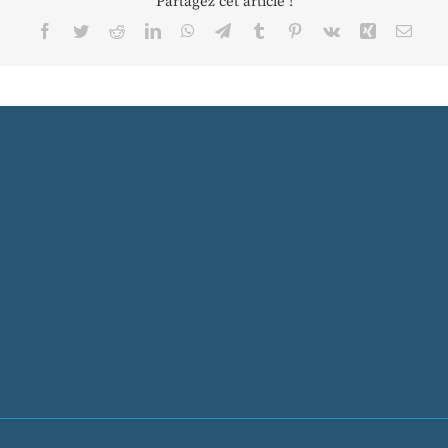
Partagez cet article !
Facebook
Twitter
Reddit
LinkedIn
WhatsApp
Telegram
Tumblr
Pinterest
Vk
Xing
Email