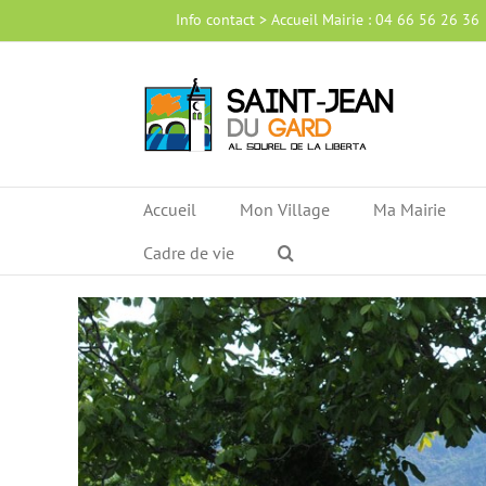
Passer
Info contact > Accueil Mairie : 04 66 56 26 36
au
contenu
Accueil
Mon Village
Ma Mairie
Cadre de vie
Voir
l'image
agrandie