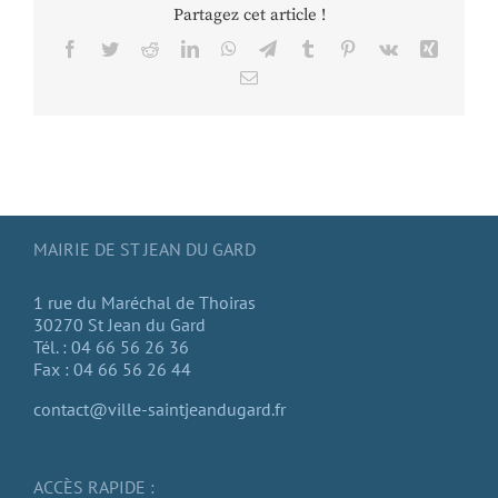
Partagez cet article !
Facebook
Twitter
Reddit
LinkedIn
WhatsApp
Telegram
Tumblr
Pinterest
Vk
Xing
Email
MAIRIE DE ST JEAN DU GARD
1 rue du Maréchal de Thoiras
30270 St Jean du Gard
Tél. : 04 66 56 26 36
Fax : 04 66 56 26 44
contact@ville-saintjeandugard.fr
ACCÈS RAPIDE :