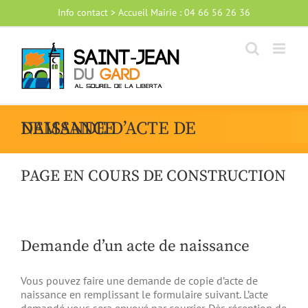
Passer
Info contact > Accueil Mairie : 04 66 56 26 36
au
contenu
DEMANDE D’ACTE DE NAISSANCE
PAGE EN COURS DE CONSTRUCTION
Demande d’un acte de naissance
Vous pouvez faire une demande de copie d’acte de
naissance en remplissant le formulaire suivant. L’acte
demandé vous sera envoyé par courrier. Dès réception de