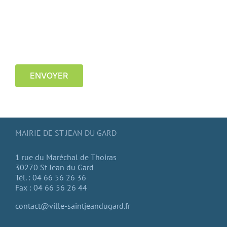
ENVOYER
MAIRIE DE ST JEAN DU GARD
1 rue du Maréchal de Thoiras
30270 St Jean du Gard
Tél. : 04 66 56 26 36
Fax : 04 66 56 26 44
contact@ville-saintjeandugard.fr