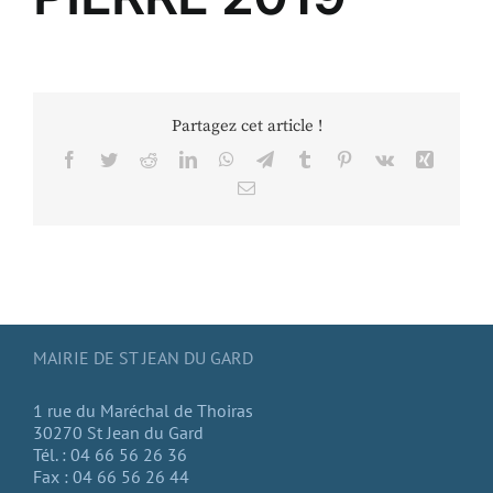
Partagez cet article !
Facebook
Twitter
Reddit
LinkedIn
WhatsApp
Telegram
Tumblr
Pinterest
Vk
Xing
Email
MAIRIE DE ST JEAN DU GARD
1 rue du Maréchal de Thoiras
30270 St Jean du Gard
Tél. : 04 66 56 26 36
Fax : 04 66 56 26 44