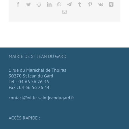
Facebook
Twitter
Reddit
LinkedIn
WhatsApp
Telegram
Tumblr
Pinterest
Vk
Xing
Email
MAIRIE DE ST JEAN DU GARD
1 rue du Maréchal de Thoiras
30270 St Jean du Gard
Tél. : 04 66 56 26 36
Fax : 04 66 56 26 44
contact@ville-saintjeandugard.fr
ACCÈS RAPIDE :