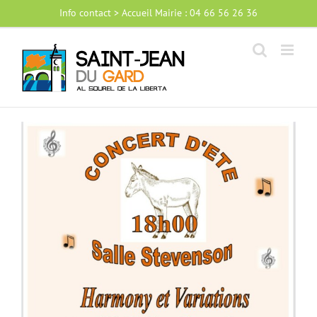
Passer
Info contact > Accueil Mairie : 04 66 56 26 36
au
contenu
Voir
l'image
agrandie