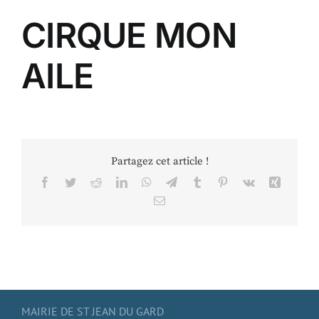
CIRQUE MON
AILE
Partagez cet article !
Facebook
Twitter
Reddit
LinkedIn
WhatsApp
Telegram
Tumblr
Pinterest
Vk
Xing
Email
MAIRIE DE ST JEAN DU GARD