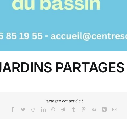
JARDINS PARTAGES
Partagez cet article !
Facebook
Twitter
Reddit
LinkedIn
WhatsApp
Telegram
Tumblr
Pinterest
Vk
Xing
Email