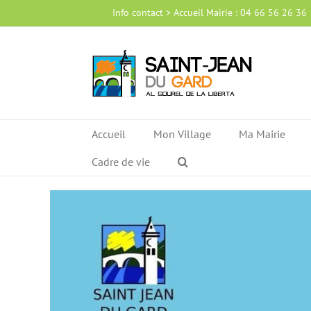
Passer
Info contact > Accueil Mairie : 04 66 56 26 36
au
contenu
Accueil
Mon Village
Ma Mairie
Cadre de vie
Voir
l'image
agrandie