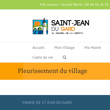
Passer
Info contact > Accueil Mairie : 04 66 56 26 36
au
contenu
Accueil
Mon Village
Ma Mairie
Cadre de vie
Fleurissement du village
MAIRIE DE ST JEAN DU GARD