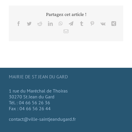
Partagez cet article !
Facebook
Twitter
Reddit
LinkedIn
WhatsApp
Telegram
Tumblr
Pinterest
Vk
Xing
Email
MAIRIE DE ST JEAN DU GARD
1 rue du Maréchal de Thoiras
30270 St Jean du Gard
Tél. : 04 66 56 26 36
Fax : 04 66 56 26 44
contact@ville-saintjeandugard.fr