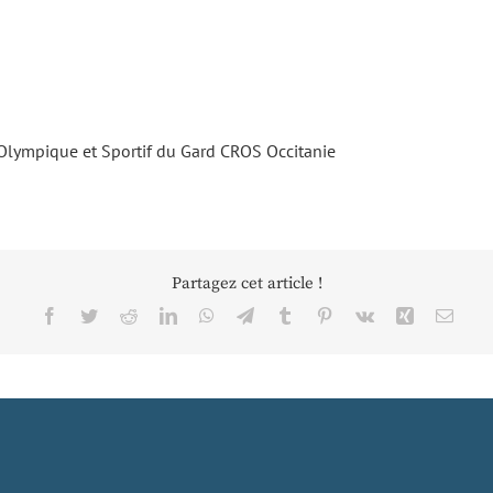
lympique et Sportif du Gard
CROS Occitanie
Partagez cet article !
Facebook
Twitter
Reddit
LinkedIn
WhatsApp
Telegram
Tumblr
Pinterest
Vk
Xing
Email