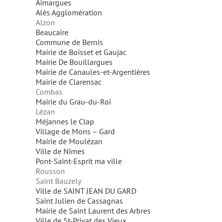
Aimargues
Alès Agglomération
Alzon
Beaucaire
Commune de Bernis
Mairie de Boisset et Gaujac
Mairie De Bouillargues
Mairie de Canaules-et-Argentières
Mairie de Clarensac
Combas
Mairie du Grau-du-Roi
Lézan
Méjannes le Clap
Village de Mons – Gard
Mairie de Moulézan
Ville de Nîmes
Pont-Saint-Esprit ma ville
Rousson
Saint Bauzely
Ville de SAINT JEAN DU GARD
Saint Julien de Cassagnas
Mairie de Saint Laurent des Arbres
Ville de St-Privat des Vieux