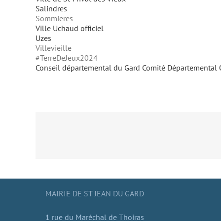
Salindres
Sommieres
Ville Uchaud officiel
Uzes
Villevieille
#TerreDeJeux2024
Conseil départemental du Gard
Comité Départemental O
MAIRIE DE ST JEAN DU GARD
1 rue du Maréchal de Thoiras