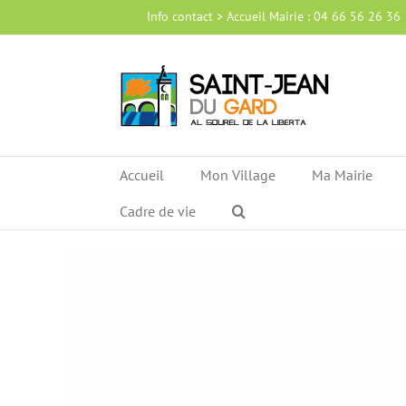
Passer
Info contact > Accueil Mairie : 04 66 56 26 36
au
contenu
Accueil
Mon Village
Ma Mairie
Cadre de vie
Voir
l'image
agrandie