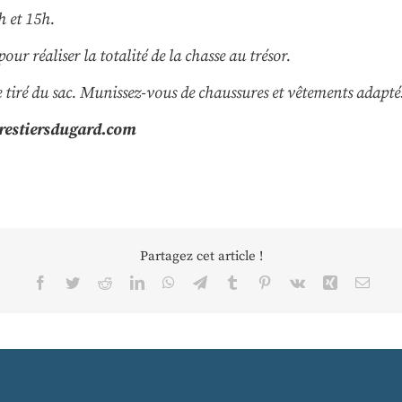
h et 15h.
ur réaliser la totalité de la chasse au trésor.
e tiré du sac. Munissez-vous de chaussures et vêtements adaptés 
restiersdugard.com
Partagez cet article !
Facebook
Twitter
Reddit
LinkedIn
WhatsApp
Telegram
Tumblr
Pinterest
Vk
Xing
Email