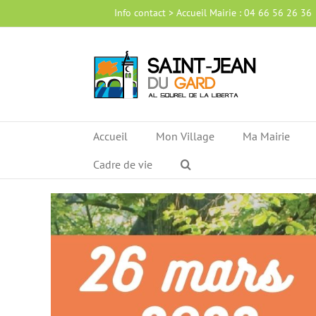
Passer
Info contact > Accueil Mairie : 04 66 56 26 36
au
contenu
Accueil
Mon Village
Ma Mairie
Cadre de vie
Voir
l'image
agrandie