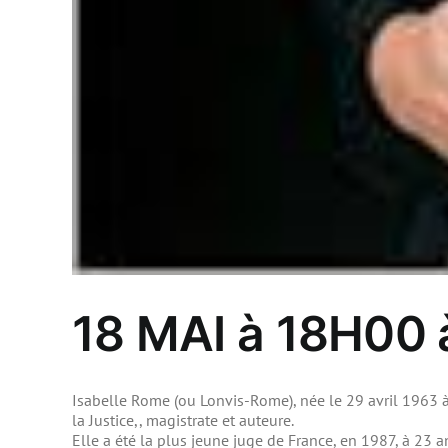
18 MAI à 18H00
Isabelle Rome (ou Lonvis-Rome), née le 29 avril 1963 à
la Justice,, magistrate et auteure.
Elle a été la plus jeune juge de France, en 1987, à 23 