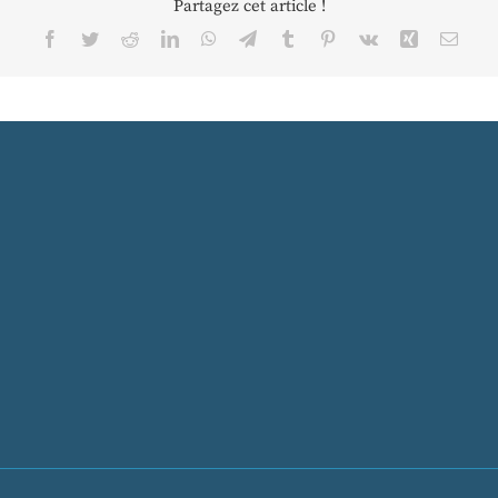
Partagez cet article !
Facebook
Twitter
Reddit
LinkedIn
WhatsApp
Telegram
Tumblr
Pinterest
Vk
Xing
Email