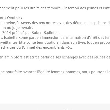
agement pour les droits des femmes, l’insertion des jeunes et l’inté
oris Cyrulnick
e la peine, à travers des rencontres avec des détenus des prisons d
tion ou juge pénale.
 2014 préfacé par Robert Badinter .
s, Isabelle Rome part en immersion dans la maison d’arrêt des fe
veillantes. Elle conte leur quotidien dans son livre, tout en pro
 décharges où l’on met des encombrants »5.,
enjamin Stora est écrit à partir de ses échanges avec des jeunes d
e mène pour faire avancer l’égalité femmes-hommes, nous pourrons l