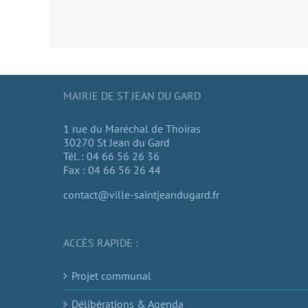
MAIRIE DE ST JEAN DU GARD
1 rue du Maréchal de Thoiras
30270 St Jean du Gard
Tél. : 04 66 56 26 36
Fax : 04 66 56 26 44
contact@ville-saintjeandugard.fr
ACCÈS RAPIDE :
Projet communal
Délibérations & Agenda