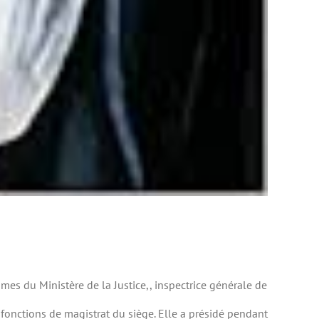
es du Ministère de la Justice,, inspectrice générale de
 fonctions de magistrat du siège. Elle a présidé pendant